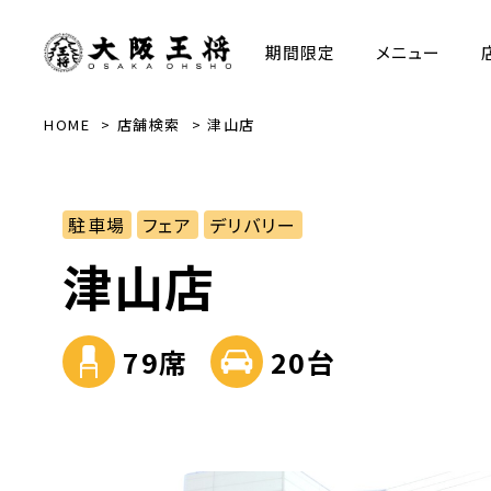
期間限定
メニュー
HOME
店舗検索
津山店
駐車場
フェア
デリバリー
津山店
79席
20台