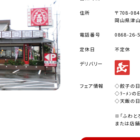
住所
〒708-084
岡山県津山
電話番号
0868-26-
定休日
不定休
デリバリー
フェア情報
◇餃子の日
◇ﾗｰﾒﾝの
◇天飯の日
※「ふわと
または店舗