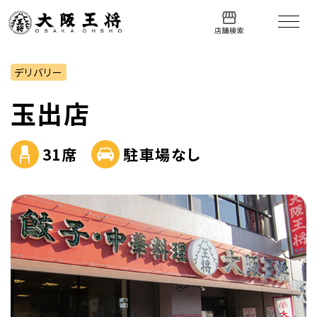
デリバリー
玉出店
31席
駐車場なし