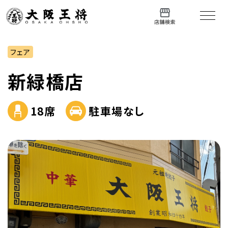
フェア
新緑橋店
18席
駐車場なし