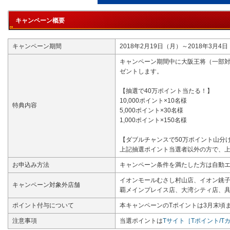
キャンペーン概要
キャンペーン期間
2018年2月19日（月）～2018年3月4
キャンペーン期間中に大阪王将（一部対
ゼントします。
【抽選で40万ポイント当たる！】
10,000ポイント×10名様
特典内容
5,000ポイント×30名様
1,000ポイント×150名様
【ダブルチャンスで50万ポイント山分
上記抽選ポイント当選者以外の方で、上
お申込み方法
キャンペーン条件を満たした方は自動
イオンモールむさし村山店、イオン銚子
キャンペーン対象外店舗
覇メインプレイス店、大湾シティ店、具
ポイント付与について
本キャンペーンのTポイントは3月末頃
注意事項
当選ポイントは
Tサイト［Tポイント/T