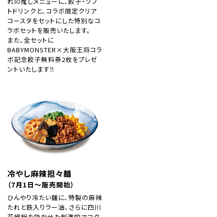
れの推しメニューに、餃子・ソフ
トドリンクと、コラボ限定クリア
コースタをセットにした特別なコ
ラボセットを販売いたします。
また、全セットに
BABYMONSTER×大阪王将コラ
ボ記念餃子無料券2枚をプレゼ
ントいたします‼
冷やし麻辣担々麺
（7月1日～販売開始）
ひんやり冷たい麺に、特製の麻辣
たれと鉄入りラー油、さらに四川
花椒粉を効かせた刺激的でコク