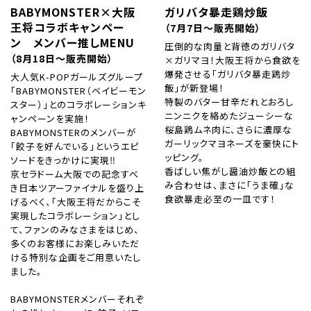
BABYMONSTER×大阪
ガリバタ暴走鶏炒飯
王将コラボキャンペー
（7月7日～販売開始）
ン メンバー推しMENU
圧倒的な肉量と背徳のガリバタ
（8月18日～販売開始）
×ガリマヨ！大阪王将から食欲を
爆発させる「ガリバタ暴走鶏炒
大人気K-POPガールズグループ
飯」が新登場！
「BABYMONSTER（ベイビーモン
特製のバター甘辛だれとおろし
スター）」とのコラボレーションキ
ニンニクを絡めたジューシーな
ャンペーンを実施！
桜島鶏ムネ肉に、さらに濃厚な
BABYMONSTERのメンバーが
ガーリックマヨネーズを豪快にト
「餃子を好んでいる」というエピ
ッピング。
ソードをきっかけに実現‼
香ばしい焦がし醤油炒飯との組
京セラドーム大阪での記念すべ
み合わせは、まさに「うま確」な
き日本ツアーファイナルを盛り上
食欲暴走必至の一皿です！
げるべく、「大阪王将だからこそ
実現したコラボレーション」とし
て、ファンのみなさまをはじめ、
多くのお客様にお楽しみいただ
ける特別な企画をご用意いたし
ました。
BABYMONSTERメンバーそれぞ